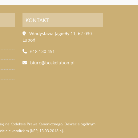
KONTAKT
Władysława Jagiełły 11, 62-030
Luboń
618 130 451
biuro@boskolubon.pl
a się na Kodeksie Prawa Kanonicznego, Dekrecie ogólnym
iele katolickim (KEP, 13.03.2018 r.).