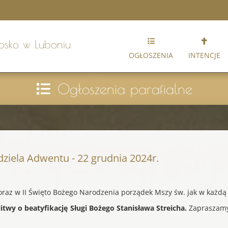
Bosko
w Luboniu
OGŁOSZENIA
INTENCJE
Ogłoszenia parafialne
dziela Adwentu - 22 grudnia 2024r.
oraz w II Święto Bożego Narodzenia porządek Mszy św. jak w każdą 
itwy o beatyfikację Sługi Bożego
Stanisława Streicha.
Zapraszamy 