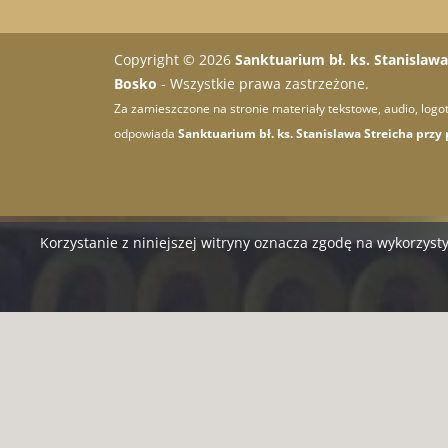
Copyright © 2026
Sanktuarium bł. ks. Stanislawa 
Bosko
- Wszystkie prawa zastrzeżone.
Za zamieszczone na stronie materiały tekstowe, audio, logot
odpowiada
Sanktuarium bł. ks. Stanislawa Streicha przy p
Korzystanie z niniejszej witryny oznacza zgodę na wykorzy