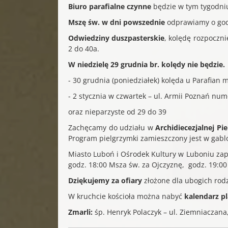
Biuro parafialne czynne
będzie w tym tygodniu
Mszę św. w dni powszednie
odprawiamy o godz
Odwiedziny duszpasterskie
, kolędę rozpoczn
2 do 40a.
W niedzielę 29 grudnia br. kolędy nie będzie.
- 30 grudnia (poniedziałek) kolęda u Parafian 
- 2 stycznia w czwartek – ul. Armii Poznań num
oraz nieparzyste od 29 do 39
Zachęcamy do udziału w
Archidiecezjalnej Pie
Program pielgrzymki zamieszczony jest w gablo
Miasto Luboń i Ośrodek Kultury w Luboniu za
godz. 18:00 Msza św. za Ojczyznę, godz. 19:00
Dziękujemy za ofiary
złożone dla ubogich rod
W kruchcie kościoła można nabyć
kalendarz p
Zmarli:
śp. Henryk Polaczyk – ul. Ziemniaczana