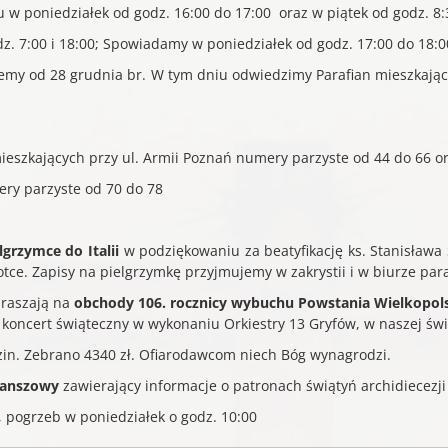
 w poniedziałek od godz. 16:00 do 17:00 oraz w piątek od godz. 8:
. 7:00 i 18:00; Spowiadamy w poniedziałek od godz. 17:00 do 18:0
iemy od 28 grudnia br. W tym dniu odwiedzimy Parafian mieszkają
mieszkających przy ul. Armii Poznań numery parzyste od 44 do 66 o
ery parzyste od 70 do 78
lgrzymce do Italii
w podziękowaniu za beatyfikację ks. Stanisława 
tce. Zapisy na pielgrzymkę przyjmujemy w zakrystii i w biurze par
praszają na
obchody 106. rocznicy wybuchu
Powstania Wielkopol
 koncert świąteczny w wykonaniu Orkiestry 13 Gryfów, w naszej świ
zin. Zebrano 4340 zł. Ofiarodawcom niech Bóg wynagrodzi.
lanszowy
zawierający informacje o patronach świątyń archidiecezji
, pogrzeb w poniedziałek o godz. 10:00