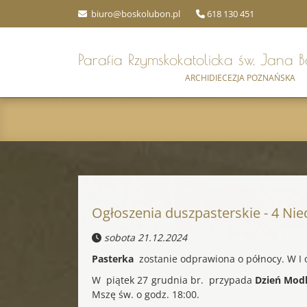
biuro@boskolubon.pl
618 130 451
Parafia Rzymskokatolicka
św. Jana 
ARCHIDIECEZJA POZNAŃSKA
Ogłoszenia duszpasterskie - 4 Nie
sobota 21.12.2024
Pasterka
zostanie odprawiona o północy. W I 
W piątek 27 grudnia br. przypada
Dzień Modl
Mszę św. o godz. 18:00.