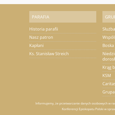
PARAFIA
GRU
Historia parafii
Służba
Nasz patron
Wspól
Kapłani
Boska
Ks. Stanisław Streich
Niedzi
doros
Krąg b
KSM
Carita
Grupa 
Informujemy, że przetwarzanie danych osobowych w rama
Konferencji Episkopatu Polski w spra