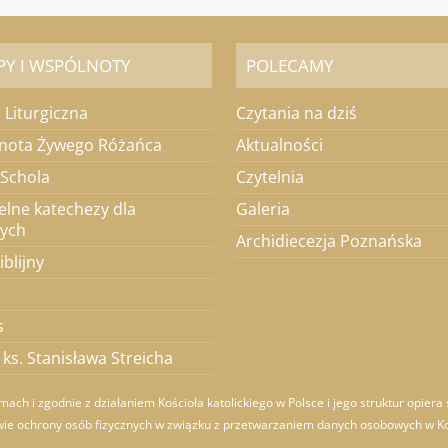
PY I WSPÓLNOTY
POLECAMY
 Liturgiczna
Czytania na dziś
nota Żywego Różańca
Aktualności
 Schola
Czytelnia
elne katechezy dla
Galeria
łych
Archidiecezja Poznańska
iblijny
s
ks. Stanisława Streicha
ch i zgodnie z działaniem Kościoła katolickiego w Polsce i jego struktur opier
wie ochrony osób fizycznych w związku z przetwarzaniem danych osobowych w Kośc