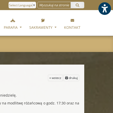
Select Language
▼
PARAFIA
SAKRAMENTY
KONTAKT
« wstecz
drukuj
niedzielę.
na modlitwę różańcową o godz. 17:30 oraz na